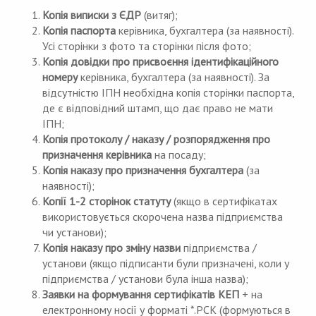
Копія виписки з ЄДР
(витяг);
Копія паспорта
керівника, бухгалтера (за наявності).
Усі сторінки з фото та сторінки після фото;
Копія довідки про присвоєння ідентифікаційного
номеру
керівника, бухгалтера (за наявності). За
відсутністю ІПН необхідна копія сторінки паспорта,
де є відповідний штамп, що дає право не мати
ІПН;
Копія протоколу / наказу / розпорядження про
призначення керівника
на посаду;
Копія наказу про призначення бухгалтера
(за
наявності);
Копії 1-2 сторінок статуту
(якщо в сертифікатах
використовується скорочена назва підприємства
чи установи);
Копія наказу про зміну назви
підприємства /
установи (якщо підписанти були призначені, коли у
підприємства / установи була інша назва);
Заявки на формування сертифікатів КЕП
+ на
електронному носії у форматі *.PCK (формуються в