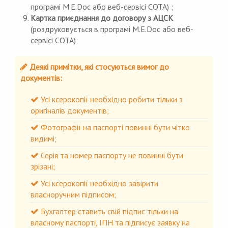
програмі M.E.Doc або веб-сервісі СОТА) ;
Картка приєднання до договору з АЦСК
(роздруковується в програмі M.E.Doc або веб-
сервісі СОТА);
Деякі примітки, які стосуються вимог до
документів:
Усі ксерокопії необхідно робити тільки з
оригіналів документів;
Фотографії на паспорті повинні бути чітко
видимі;
Серія та номер паспорту не повинні бути
зрізані;
Усі ксерокопії необхідно завірити
власноручним підписом;
Бухгалтер ставить свій підпис тільки на
власному паспорті, ІПН та підписує заявку на