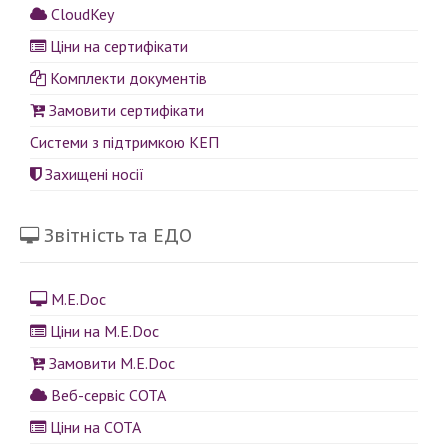
CloudKey
Ціни на сертифікати
Комплекти документів
Замовити сертифікати
Системи з підтримкою КЕП
Захищені носії
Звітність та ЕДО
M.E.Doc
Ціни на M.E.Doc
Замовити M.E.Doc
Веб-сервіс СОТА
Ціни на СОТА