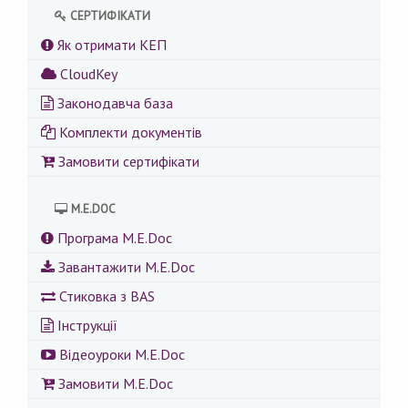
СЕРТИФІКАТИ
Як отримати КЕП
CloudKey
Законодавча база
Комплекти документів
Замовити сертифікати
M.E.DOC
Програма M.E.Doc
Завантажити M.E.Doc
Стиковка з BAS
Інструкції
Відеоуроки M.E.Doc
Замовити M.E.Doc