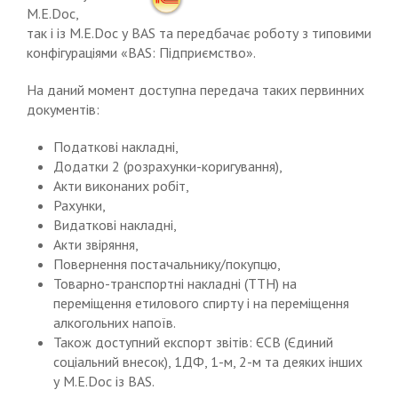
M.E.Doc,
так і із M.E.Doc у BAS та передбачає роботу з типовими
конфігураціями «BAS: Підприємство».
На даний момент доступна передача таких первинних
документів:
Податкові накладні,
Додатки 2 (розрахунки-коригування),
Акти виконаних робіт,
Рахунки,
Видаткові накладні,
Акти звіряння,
Повернення постачальнику/покупцю,
Товарно-транспортні накладні (ТТН) на
переміщення етилового спирту і на переміщення
алкогольних напоїв.
Також доступний експорт звітів: ЄСВ (Єдиний
соціальний внесок), 1ДФ, 1-м, 2-м та деяких інших
у M.E.Doc із BAS.