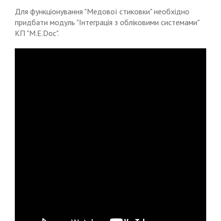
Для функціонування "Медової стиковки" необхідно
придбати модуль "Інтеграція з обліковими системами"
КП "M.E.Doc".