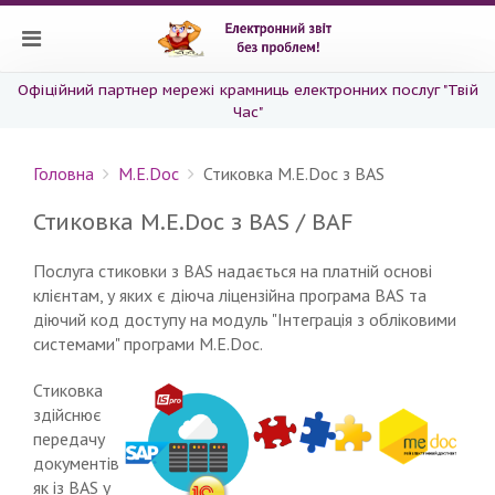
Офіційний партнер мережі крамниць електронних послуг "Твій
Час"
Головна
M.E.Doc
Стиковка M.E.Doc з BAS
Стиковка M.E.Doc з BAS / BAF
Послуга стиковки з BAS надається на платній основі
клієнтам, у яких є діюча ліцензійна програма BAS та
діючий код доступу на модуль "Інтеграція з обліковими
системами" програми M.E.Doc.
Стиковка
здійснює
передачу
документів
як із BAS у