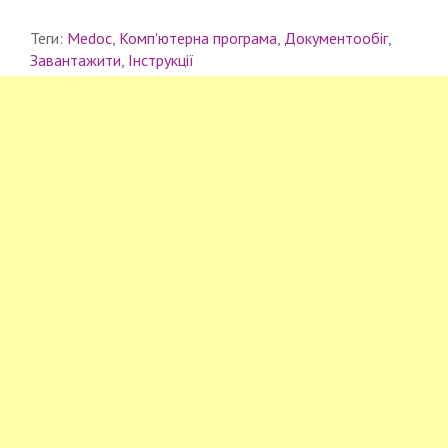
Теги:
Medoc
,
Комп'ютерна програма
,
Документообіг
,
Завантажити
,
Інструкції