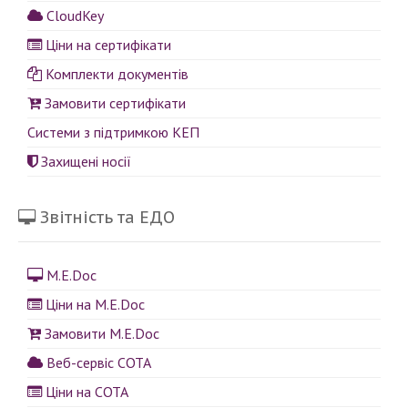
CloudKey
Ціни на сертифікати
Комплекти документів
Замовити сертифікати
Системи з підтримкою КЕП
Захищені носії
Звітність та ЕДО
M.E.Doc
Ціни на M.E.Doc
Замовити M.E.Doc
Веб-сервіс СОТА
Ціни на СОТА