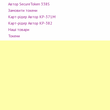
Автор SecureToken 338S
Замовити токени
Карт-рідер Автор КР-371M
Карт-рідер Автор КР-382
Наші товари
Токени