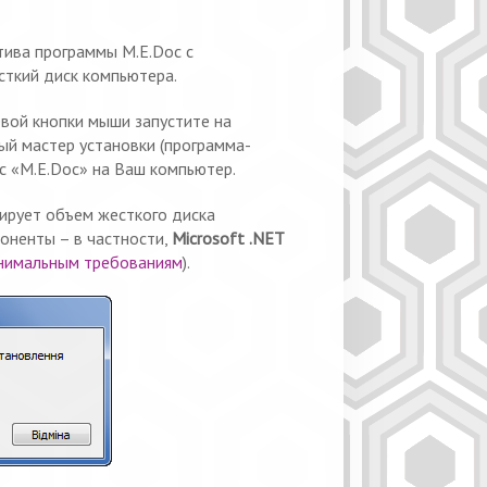
ива программы M.E.Doc с
есткий диск компьютера.
вой кнопки мыши запустите на
ный мастер установки (программа-
с «M.E.Doc» на Ваш компьютер.
зирует объем жесткого диска
оненты – в частности,
Microsoft .NET
имальным требованиям
).