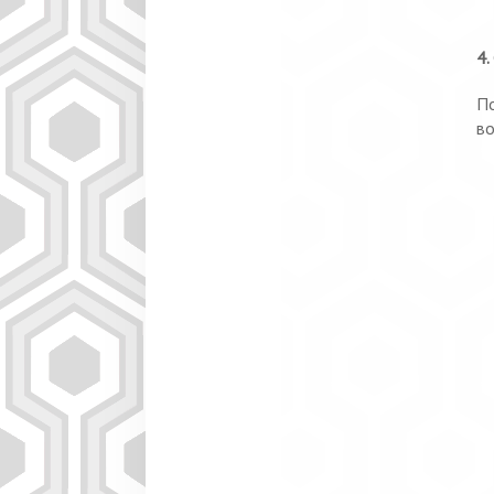
4.
По
во