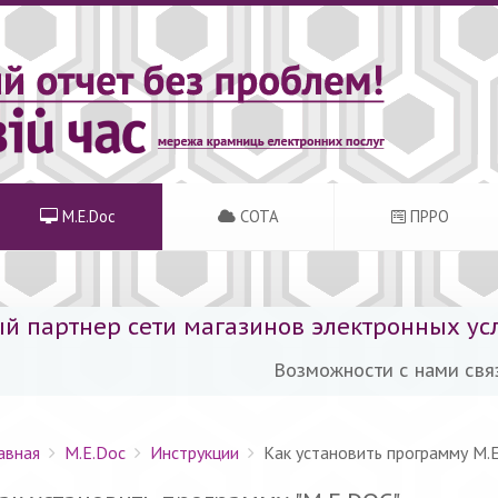
M.E.Doc
СОТА
ПРРО
 партнер сети магазинов электронных услу
Возможности с нами связ
авная
M.E.Doc
Инструкции
Как установить программу M.