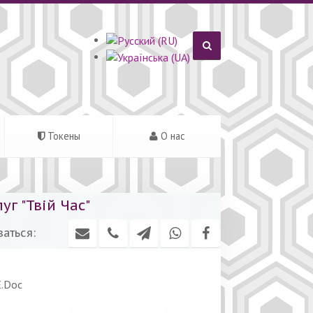
Токены
О нас
г "Твій Час"
аться:
E.Doc