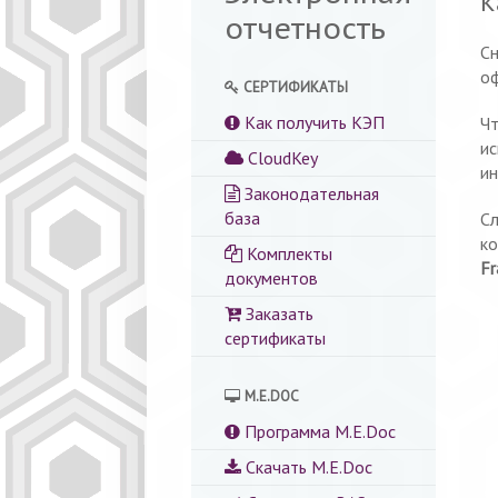
К
отчетность
Сн
оф
СЕРТИФИКАТЫ
Как получить КЭП
Чт
и
CloudKey
ин
Законодательная
база
Сл
ко
Комплекты
Fr
документов
Заказать
сертификаты
M.E.DOC
Программа M.E.Doc
Скачать M.E.Doc