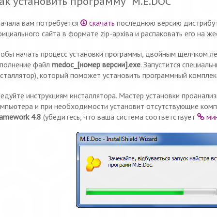
ак установить программу "M.E.DOC"
ачала вам потребуется
скачать
последнюю версию дистрибут
ициального сайта в формате zip-архіва и распаковать его на ж
обы начать процесс установки программы, двойным щелчком ле
сполнение файл
medoc_[номер версии].exe
. Запустится специаль
сталлятор), который поможет установить программный комплек
едуйте инструкциям инсталлятора. Мастер установки проанали
мпьютера и при необходимости установит отсутствующие комп
amework 4.8
(убедитесь, что ваша система соответствует
мин